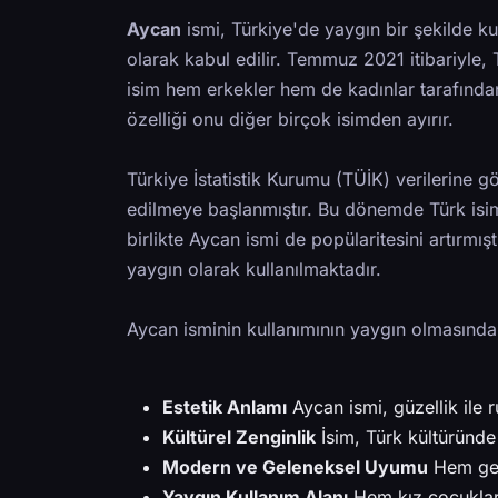
Aycan
ismi, Türkiye'de yaygın bir şekilde ku
olarak kabul edilir. Temmuz 2021 itibariyle, 
isim hem erkekler hem de kadınlar tarafından 
özelliği onu diğer birçok isimden ayırır.
Türkiye İstatistik Kurumu (TÜİK) verilerine gö
edilmeye başlanmıştır. Bu dönemde Türk isiml
birlikte Aycan ismi de popülaritesini artırmı
yaygın olarak kullanılmaktadır.
Aycan isminin kullanımının yaygın olmasında b
Estetik Anlamı
Aycan ismi, güzellik ile r
Kültürel Zenginlik
İsim, Türk kültüründe 
Modern ve Geleneksel Uyumu
Hem gele
Yaygın Kullanım Alanı
Hem kız çocukları