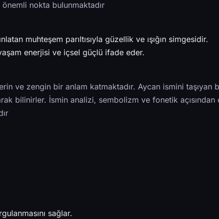
ç önemli nokta bulunmaktadır
latan muhteşem parıltısıyla güzellik ve ışığın simgesidir.
aşam enerjisi ve içsel güçlü ifade eder.
rin ve zengin bir anlam katmaktadır. Aycan ismini taşıyan b
rak bilinirler. İsmin analizi, sembolizm ve fonetik açısından
dır
rgulanmasını sağlar.