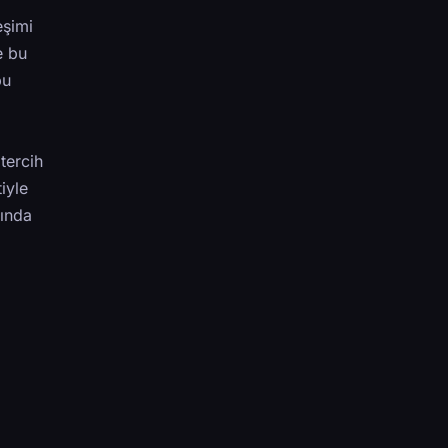
eşimi
e bu
bu
tercih
iyle
sında