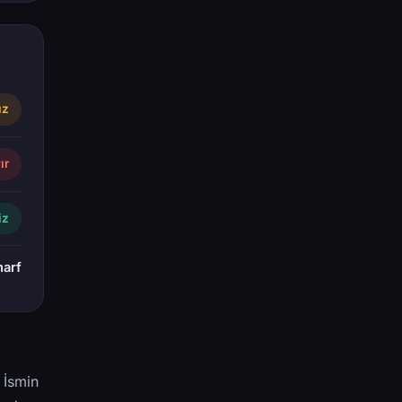
ız
ır
iz
harf
 İsmin