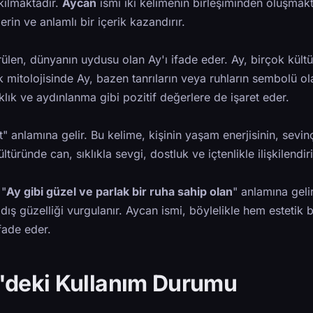
kılmaktadır.
Aycan
ismi iki kelimenin birleşiminden oluşmakt
erin ve anlamlı bir içerik kazandırır.
en, dünyanın uydusu olan Ay'ı ifade eder. Ay, birçok kült
rk mitolojisinde Ay, bazen tanrıların veya ruhların sembolü o
klık ve aydınlanma gibi pozitif değerlere de işaret eder.
 anlamına gelir. Bu kelime, kişinin yaşam enerjisinin, sevinç
üründe can, sıklıkla sevgi, dostluk ve içtenlikle ilişkilendiril
 "
Ay gibi güzel ve parlak bir ruha sahip olan
" anlamına geli
 dış güzelliği vurgulanır. Aycan ismi, böylelikle hem estetik b
fade eder.
e'deki Kullanım Durumu