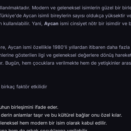
llanılmaktadır. Modern ve geleneksel isimlerin güzel bir birl
Türkiye'de Aycan isimli bireylerin sayısı oldukça yüksektir v
kullanılabilir. Yani,
Aycan
ismi cinsiyet nötr bir isimdir ve 
re, Aycan ismi özellikle 1980'li yıllardan itibaren daha fazla 
erine gösterilen ilgi ve geleneksel değerlere dönüş hareket
ştır. Bugün, hem çocuklara verilmekte hem de yetişkinler ara
irkaç faktör etkilidir
uhun birleşimini ifade eder.
derin anlamlar taşır ve bu kültürel bağlar onu özel kılar.
neksel hem modern bir isim olarak kabul edilir.
na hem de erkek çocuklarına verilebilir.