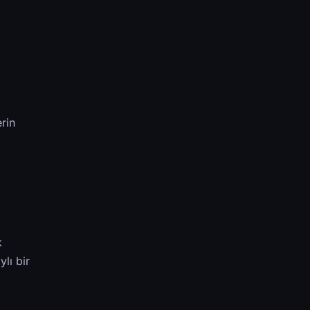
rin
k
lı bir