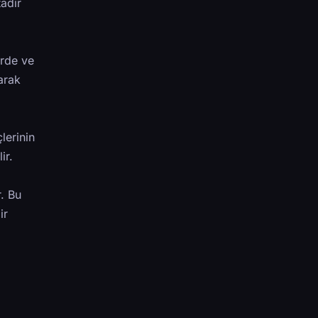
adır
ürde ve
larak
lerinin
ir.
r. Bu
ir