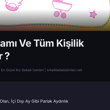
amı Ve Tüm Kişilik
r ?
En Güzel Kız Bebek İsimleri | erkekbebekisimleri.net
lan, İçi Dışı Ay Gibi Parlak Aydınlık