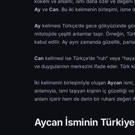
kökeni ve anlamı, ismi daha özel ve değerli 
Ay
ve
Can
. Bu iki kelimenin birleşimi, isme d
Ay
kelimesi Türkçe’de gece gökyüzünde görül
mitolojide çeşitli anlamlar taşır. Örneğin, Tü
kabul edilir. Ay aynı zamanda güzellik, parla
Can
kelimesi ise Türkçe’de "ruh" veya "hayat"
ve duygularının merkezini ifade eder. Türk kült
İki kelimenin birleşimiyle oluşan
Aycan
ismi,
anlamıyla, ismi taşıyan kişinin iç güzelliği ve
anlam içerir hem de derin bir ruhani değeri i
Aycan İsminin Türkiy