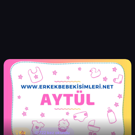
Kız
722 kez okundu