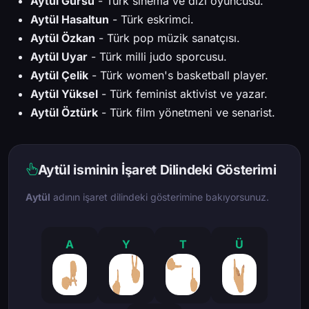
Aytül Gürsu
- Türk sinema ve dizi oyuncusu.
Aytül Hasaltun
- Türk eskrimci.
Aytül Özkan
- Türk pop müzik sanatçısı.
Aytül Uyar
- Türk milli judo sporcusu.
Aytül Çelik
- Türk women's basketball player.
Aytül Yüksel
- Türk feminist aktivist ve yazar.
Aytül Öztürk
- Türk film yönetmeni ve senarist.
Aytül isminin İşaret Dilindeki Gösterimi
Aytül
adının işaret dilindeki gösterimine bakıyorsunuz.
A
Y
T
Ü