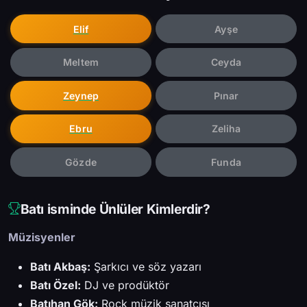
Elif
Ayşe
Meltem
Ceyda
Zeynep
Pınar
Ebru
Zeliha
Gözde
Funda
Batı isminde Ünlüler Kimlerdir?
Müzisyenler
Batı Akbaş:
Şarkıcı ve söz yazarı
Batı Özel:
DJ ve prodüktör
Batıhan Gök:
Rock müzik sanatçısı