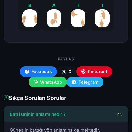
B
A
T
I
PAYLAŞ
Facebook
X
Pinterest
WhatsApp
Telegram
Sıkça Sorulan Sorular
Batı isminin anlamı nedir ?
Güneş'in battığı yön anlamına gelmektedir.