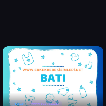
Erkek
929 kez okundu