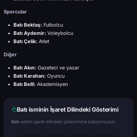
Sporcular
Batı Bektaş:
Futbolcu
Batı Aydemir:
Voleybolcu
Batı Çelik:
Atlet
Diğer
Batı Akın:
Gazeteci ve yazar
Batı Karahan:
Oyuncu
Batı Belli:
Akademisyen
Batı isminin İşaret Dilindeki Gösterimi
Batı
adının işaret dilindeki gösterimine bakıyorsunuz.