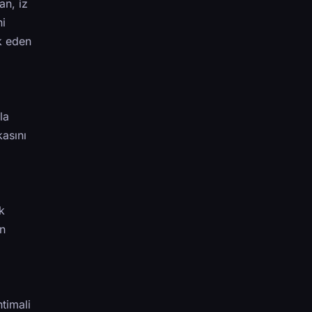
an, iz
ni
ik eden
la
asını
k
en
timali