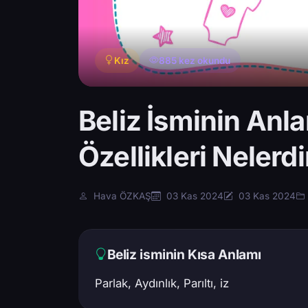
Kız
885 kez okundu
Beliz İsminin Anla
Özellikleri Nelerdi
Hava ÖZKAŞ
03 Kas 2024
03 Kas 2024
Beliz isminin Kısa Anlamı
Parlak, Aydınlık, Parıltı, iz