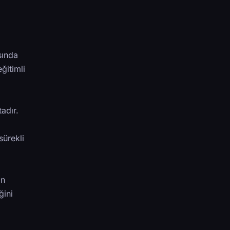
sında
ğitimli
adır.
sürekli
on
ğini