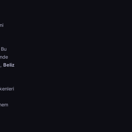
ni
 Bu
ünde
a,
Beliz
kenleri
önem