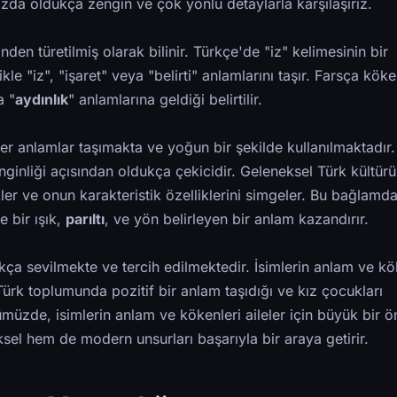
zda oldukça zengin ve çok yönlü detaylarla karşılaşırız.
den türetilmiş olarak bilinir. Türkçe'de "iz" kelimesinin bir
ikle "iz", "işaret" veya "belirti" anlamlarını taşır. Farsça köke
a "
aydınlık
" anlamlarına geldiği belirtilir.
zer anlamlar taşımakta ve yoğun bir şekilde kullanılmaktadır.
nginliği açısından oldukça çekicidir. Geleneksel Türk kültür
ükler ve onun karakteristik özelliklerini simgeler. Bu bağlamd
e bir ışık,
parıltı
, ve yön belirleyen bir anlam kazandırır.
ça sevilmekte ve tercih edilmektedir. İsimlerin anlam ve kö
ürk toplumunda pozitif bir anlam taşıdığı ve kız çocukları
müzde, isimlerin anlam ve kökenleri aileler için büyük bir 
l hem de modern unsurları başarıyla bir araya getirir.