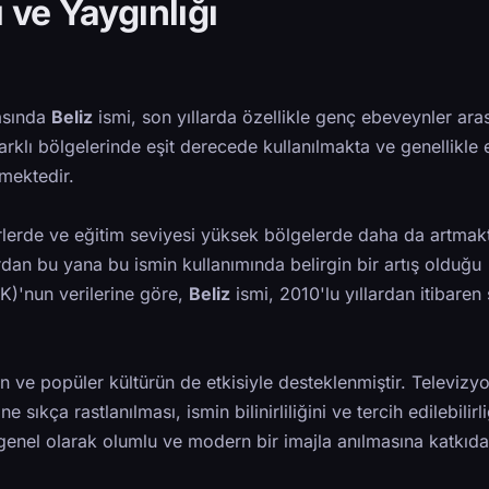
 ve Yaygınlığı
rasında
Beliz
ismi, son yıllarda özellikle genç ebeveynler ara
arklı bölgelerinde eşit derecede kullanılmakta ve genellikle e
lmektedir.
irlerde ve eğitim seviyesi yüksek bölgelerde daha da artmakt
lardan bu yana bu ismin kullanımında belirgin bir artış olduğu
İK)'nun verilerine göre,
Beliz
ismi, 2010'lu yıllardan itibaren 
ve popüler kültürün de etkisiyle desteklenmiştir. Televizy
e sıkça rastlanılması, ismin bilinirliliğini ve tercih edilebilirli
nel olarak olumlu ve modern bir imajla anılmasına katkıda