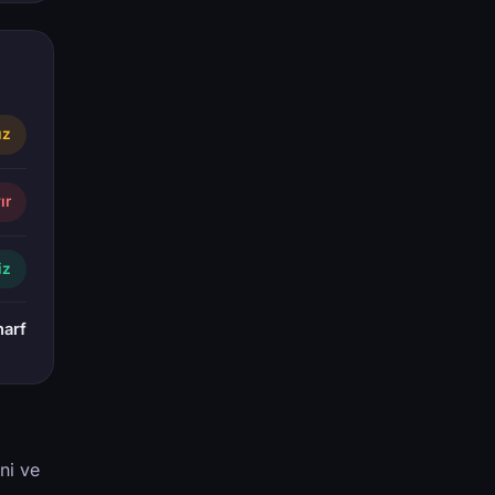
ız
ır
iz
harf
ni ve