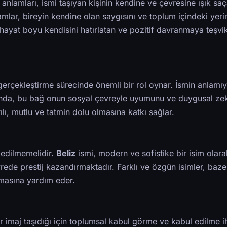
i anlamları, ismi taşıyan kişinin kendine ve çevresine ışık saç
amlar, bireyin kendine olan saygısını ve toplum içindeki yeri
ye hayat boyu kendisini hatırlatan ve pozitif davranmaya teşv
 gerçekleştirme sürecinde önemli bir rol oynar. İsmin anlamıy
ğunda, bu bağ onun sosyal çevreyle uyumunu ve duygusal zek
ılı, mutlu ve tatmin dolu olmasına katkı sağlar.
 edilmemelidir.
Beliz
ismi, modern ve sofistike bir isim olara
rede prestij kazandırmaktadır. Farklı ve özgün isimler, baz
lmasına yardım eder.
r imaj taşıdığı için toplumsal kabul görme ve kabul edilme ih