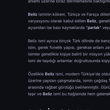
anlamı üzerine biraz derinlemesine baktığımı
Beliz
isminin kökeni, Türkçe ve Farsça dillerin
varyasyonu olarak kabul edilen
Beliz
, genell
açısından ise bazı kaynaklarda "
parlak
" vey
Beliz ismi ayrıca birçok Türk dilinde de ben
isim, gerek fonetik yapısı, gerekse anlam ze
isimler genellikle kişiye belirli bir misyon y
ismi de taşıdığı anlamlar doğrultusunda kişiy
Özellikle
Beliz
ismi, modern Türkiye'de olduk
üzerine yapılan çalışmalarda, ismin çağdaş T
arasında rağbet gördüğü belirlenmiştir. Günü
taşır ve
Beliz
ismi bu bağlamda hem gelenekse