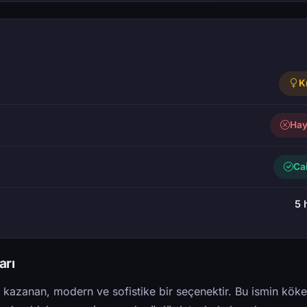
K
Hay
Ca
5 
arı
k kazanan, modern ve sofistike bir seçenektir. Bu ismin köke