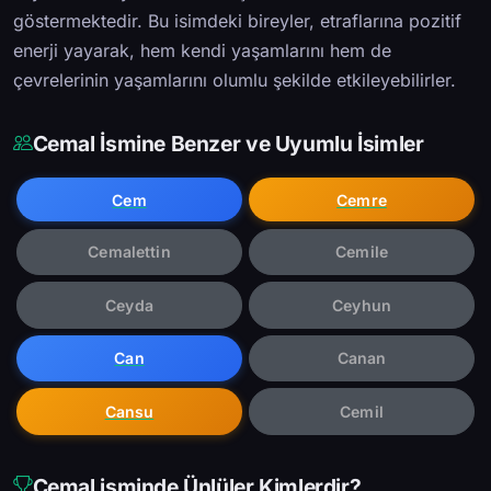
göstermektedir. Bu isimdeki bireyler, etraflarına pozitif
enerji yayarak, hem kendi yaşamlarını hem de
çevrelerinin yaşamlarını olumlu şekilde etkileyebilirler.
Cemal İsmine Benzer ve Uyumlu İsimler
Cem
Cemre
Cemalettin
Cemile
Ceyda
Ceyhun
Can
Canan
Cansu
Cemil
Cemal isminde Ünlüler Kimlerdir?