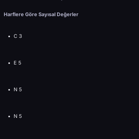
Harflere Göre Sayısal Değerler
C 3
E 5
N 5
N 5