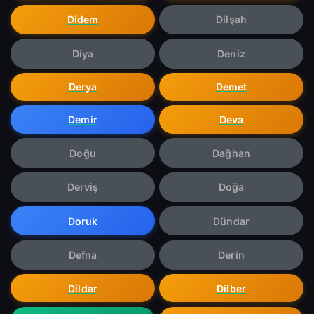
Didem
Dilşah
Diya
Deniz
Derya
Demet
Demir
Deva
Doğu
Dağhan
Derviş
Doğa
Doruk
Dündar
Defna
Derin
Dildar
Dilber