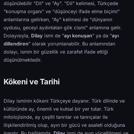
düşünülebilir "Dil" ve "Ay". "Dil" kelimesi, Türkçede
"konuşma organı" ve "düşünceyi ifade etme biçimi"
anlamlarına gelirken, "Ay" kelimesi de "dünyanın
uydusu, geceyi aydınlatan gök cismi" anlamına gelir.
Dolayısıyla,
Dilay
ismi de "
ayı konuşan
" ya da "
ayı
dillendiren
" olarak yorumlanabilir. Bu anlamından
dolayı, ismin bir güzellik ve zarafet ifade ettiği
düşünülmektedir.
Kökeni ve Tarihi
Dilay isminin kökeni Türkçeye dayanır. Türk dilinde ve
kültüründe ay, önemli ve kutsal bir yer tutar. Türk
mitolojisinde, ay çeşitli tanrılar ve tanrıçalar ile
ilişkilendirilmiş olup, ayın bir gücü ve asaleti olduğuna
inanılır. Bu bağlamda,
Dilay
ismi de ayın yüceltilmesi ve