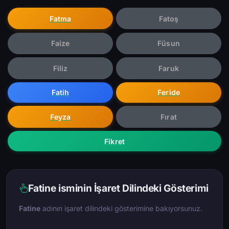
Fatma
Fatoş
Faize
Füsun
Filiz
Faruk
Fatih
Feride
Feyza
Fırat
Fikret
Fatine isminin İşaret Dilindeki Gösterimi
Fatine
adının işaret dilindeki gösterimine bakıyorsunuz.