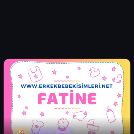
Kız
460 kez okundu