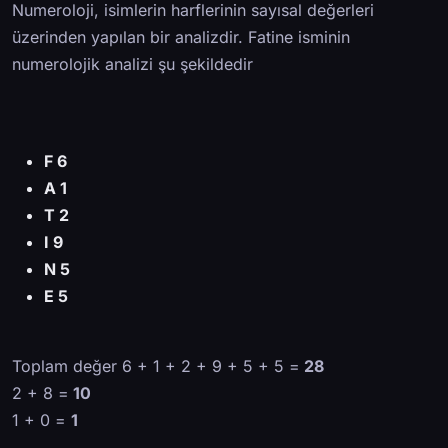
Numeroloji, isimlerin harflerinin sayısal değerleri
üzerinden yapılan bir analizdir. Fatine isminin
numerolojik analizi şu şekildedir
F 6
A 1
T 2
I 9
N 5
E 5
Toplam değer 6 + 1 + 2 + 9 + 5 + 5 =
28
2 + 8 =
10
1 + 0 =
1