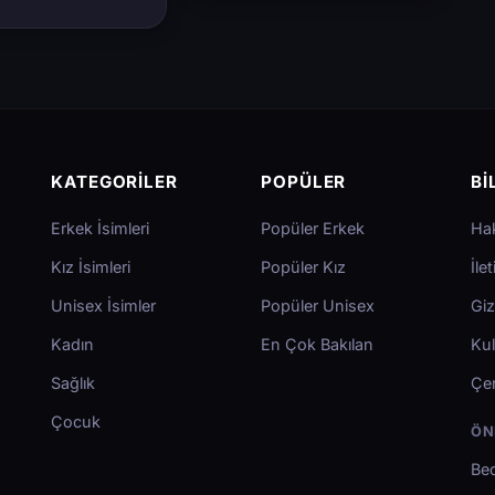
KATEGORILER
POPÜLER
BI
Erkek İsimleri
Popüler Erkek
Ha
Kız İsimleri
Popüler Kız
İle
Unisex İsimler
Popüler Unisex
Giz
Kadın
En Çok Bakılan
Kul
Sağlık
Çer
Çocuk
ÖN
Bed