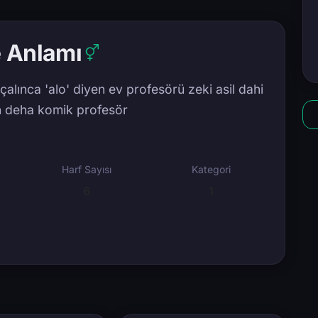
e Anlamı
çalınca 'alo' diyen ev profesörü zeki asil dahi
n deha komik profesör
Harf Sayısı
Kategori
6
1