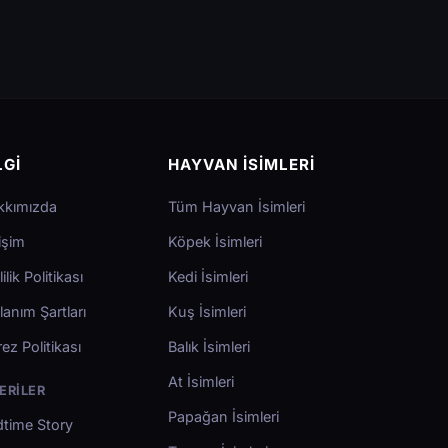
LGI
HAYVAN İSIMLERI
kkımızda
Tüm Hayvan İsimleri
tişim
Köpek İsimleri
lilik Politikası
Kedi İsimleri
lanım Şartları
Kuş İsimleri
ez Politikası
Balık İsimleri
At İsimleri
ERILER
Papağan İsimleri
time Story