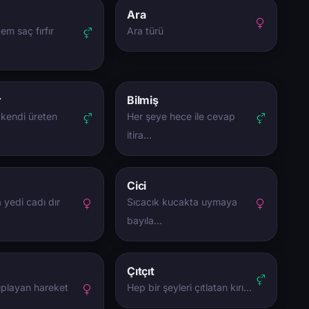
Ara
m saç fırfır
Ara türü
r
Bilmiş
 kendi üreten
Her şeye hece ile cevap
itira…
Cici
a yedi cadı dır
Sıcacık kucakta uymaya
bayıla…
Çıtçıt
ıplayan hareket
Hep bir şeyleri çıtlatan kırı…