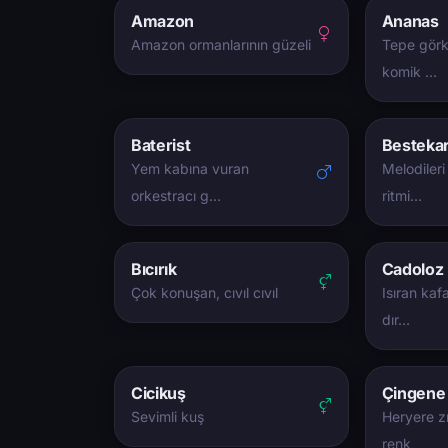
Amazon
Ananas
Amazon ormanlarının güzeli
Tepe görke
komik …
Baterist
Besteka
Yem kabına vuran
Melodileri
orkestracı g…
ritmi…
Bıcırık
Cadoloz
Çok konuşan, cıvıl cıvıl
Isıran kaf
dır…
Cicikuş
Çingene
Sevimli kuş
Heryere z
renk