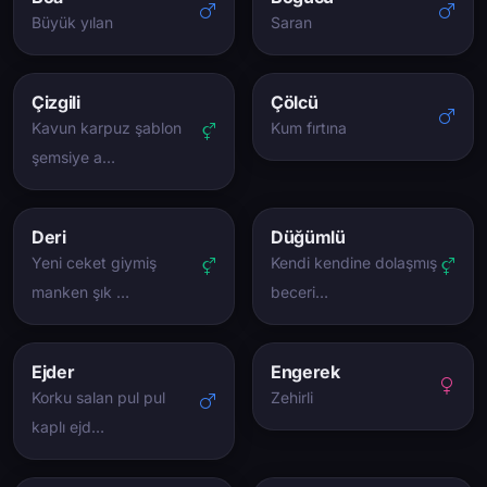
Büyük yılan
Saran
Çizgili
Çölcü
Kavun karpuz şablon
Kum fırtına
şemsiye a…
Deri
Düğümlü
Yeni ceket giymiş
Kendi kendine dolaşmış
manken şık …
beceri…
Ejder
Engerek
Korku salan pul pul
Zehirli
kaplı ejd…