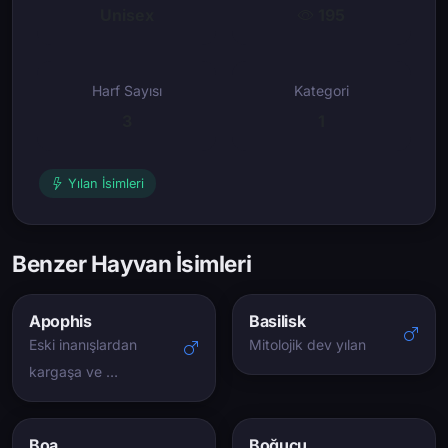
Unisex
195
Harf Sayısı
Kategori
3
1
Yılan İsimleri
Benzer Hayvan İsimleri
Apophis
Basilisk
Eski inanışlardan
Mitolojik dev yılan
kargaşa ve …
Boa
Boğucu