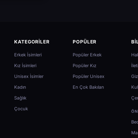
KATEGORILER
POPÜLER
BI
Erkek İsimleri
Popüler Erkek
Ha
Kız İsimleri
Popüler Kız
İle
Unisex İsimler
Popüler Unisex
Giz
Kadın
En Çok Bakılan
Kul
Sağlık
Çer
Çocuk
ÖN
Bed
Ma