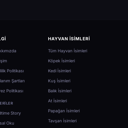
LGI
HAYVAN İSIMLERI
kkımızda
Tüm Hayvan İsimleri
tişim
Köpek İsimleri
lilik Politikası
Kedi İsimleri
lanım Şartları
Kuş İsimleri
ez Politikası
Balık İsimleri
At İsimleri
ERILER
Papağan İsimleri
time Story
Tavşan İsimleri
sal Oku