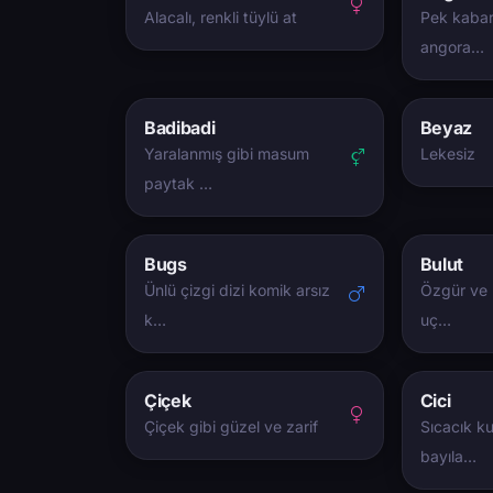
Alacalı, renkli tüylü at
Pek kabar
angora…
Badibadi
Beyaz
Yaralanmış gibi masum
Lekesiz
paytak …
Bugs
Bulut
Ünlü çizgi dizi komik arsız
Özgür ve h
k…
uç…
Çiçek
Cici
Çiçek gibi güzel ve zarif
Sıcacık k
bayıla…