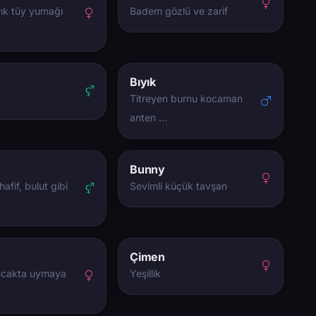
ık tüy yumağı
Badem gözlü ve zarif
Bıyık
Titreyen burnu kocaman
anten …
Bunny
afif, bulut gibi
Sevimli küçük tavşan
Çimen
ucakta uymaya
Yeşillik