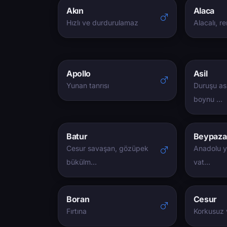
Akın
Alaca
Hızlı ve durdurulamaz
Alacalı, re
Apollo
Asil
Yunan tanrısı
Duruşu asi
boynu …
Batur
Beypaza
Cesur savaşan, gözüpek
Anadolu yi
bükülm…
vat…
Boran
Cesur
Fırtına
Korkusuz v