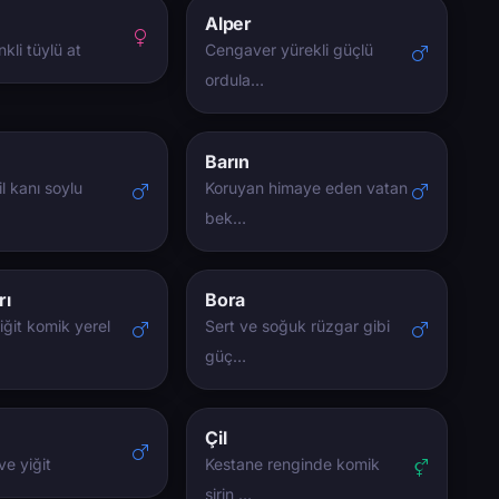
Alper
nkli tüylü at
Cengaver yürekli güçlü
ordula…
Barın
l kanı soylu
Koruyan himaye eden vatan
bek…
rı
Bora
ğit komik yerel
Sert ve soğuk rüzgar gibi
güç…
Çil
e yiğit
Kestane renginde komik
şirin …