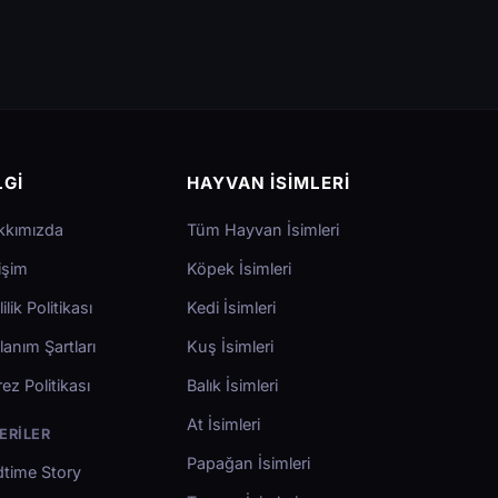
LGI
HAYVAN İSIMLERI
kkımızda
Tüm Hayvan İsimleri
tişim
Köpek İsimleri
lilik Politikası
Kedi İsimleri
lanım Şartları
Kuş İsimleri
ez Politikası
Balık İsimleri
At İsimleri
ERILER
Papağan İsimleri
time Story