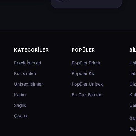
KATEGORILER
POPÜLER
BI
Erkek İsimleri
Popüler Erkek
Ha
Kız İsimleri
Popüler Kız
İle
Unisex İsimler
Popüler Unisex
Giz
Kadın
En Çok Bakılan
Kul
Sağlık
Çer
Çocuk
ÖN
Bed