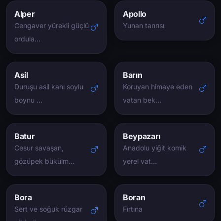
Alper
Apollo
Cengaver yürekli güçlü
Yunan tanrısı
ordula…
Asil
Barın
Duruşu asil kanı soylu
Koruyan himaye eden
boynu …
vatan bek…
Batur
Beypazarı
Cesur savaşan,
Anadolu yiğit komik
gözüpek bükülm…
yerel vat…
Bora
Boran
Sert ve soğuk rüzgar
Fırtına