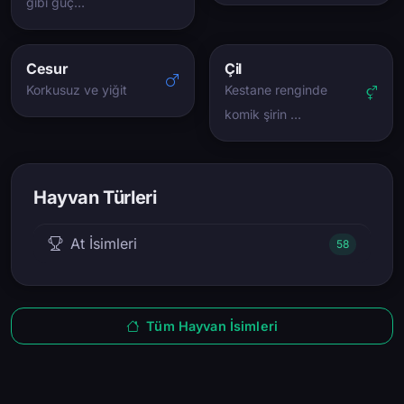
gibi güç…
Cesur
Çil
Korkusuz ve yiğit
Kestane renginde
komik şirin …
Hayvan Türleri
At İsimleri
58
Tüm Hayvan İsimleri