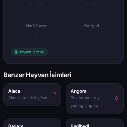
Erkek
155
Harf Sayısı
Kategori
5
1
Tavşan İsimleri
Benzer Hayvan İsimleri
Alaca
Angora
Alacalı, renkli tüylü at
Pek kabarık tüy
yumağı angora…
Badem
Badibadi