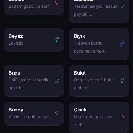
Badem gözlü ve zarif
Yaralanmış gibi masum
paytak …
Beyaz
Bıyık
Lekesiz
Titreyen burnu
kocaman anten …
Bugs
Bulut
Ünlü çizgi dizi komik
Özgür ve hafif, bulut
arsız k…
gibi uç…
Bunny
Çiçek
Sevimli küçük tavşan
Çiçek gibi güzel ve
zarif