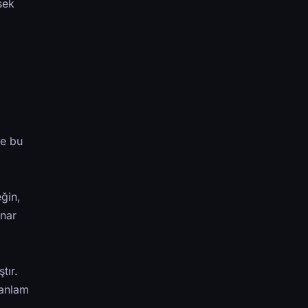
sek
te bu
ğin,
ınar
tır.
 anlam