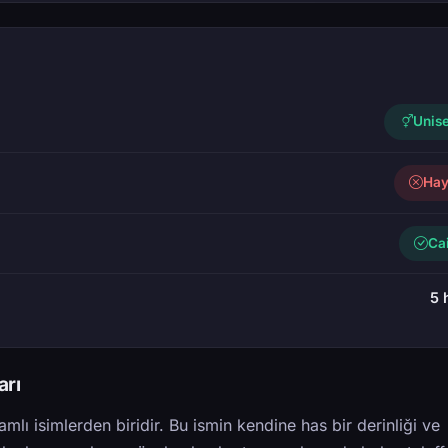
Unis
Hay
Ca
5 
arı
mlı isimlerden biridir. Bu ismin kendine has bir derinliği ve