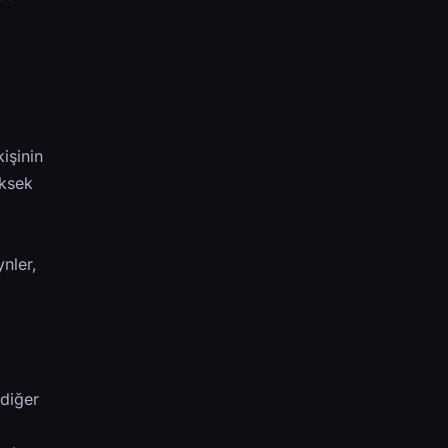
işinin
üksek
nler,
m
 diğer