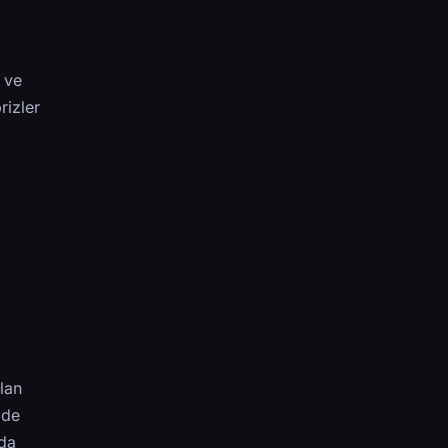
i ve
rizler
olan
 de
 da