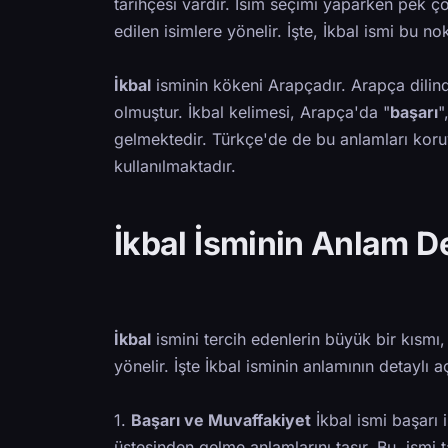
tarihçesi vardır. İsim seçimi yaparken pek 
edilen isimlere yönelir. İşte, İkbal ismi bu 
İkbal
isminin kökeni Arapçadır. Arapça dilin
olmuştur. İkbal kelimesi, Arapça'da "
başarı
"
gelmektedir. Türkçe'de de bu anlamları koruy
kullanılmaktadır.
İkbal İsminin Anlam De
İkbal
ismini tercih edenlerin büyük bir kısmı
yönelir. İşte İkbal isminin anlamının detaylı a
1.
Başarı ve Muvaffakiyet
İkbal ismi başarı i
üstesinden gelme anlamlarını taşır. Bu, ismi 