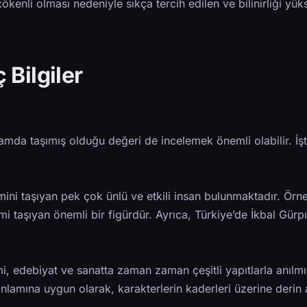
ökenli olması nedeniyle sıkça tercih edilen ve bilinirliği yük
ç Bilgiler
l anlamda taşımış olduğu değeri de incelemek önemli olabilir. İş
ini taşıyan pek çok ünlü ve etkili insan bulunmaktadır. Örne
mi taşıyan önemli bir figürdür. Ayrıca, Türkiye’de İkbal Gürp
i, edebiyat ve sanatta zaman zaman çeşitli yapıtlarla anılmış
nlamına uygun olarak, karakterlerin kaderleri üzerine derin