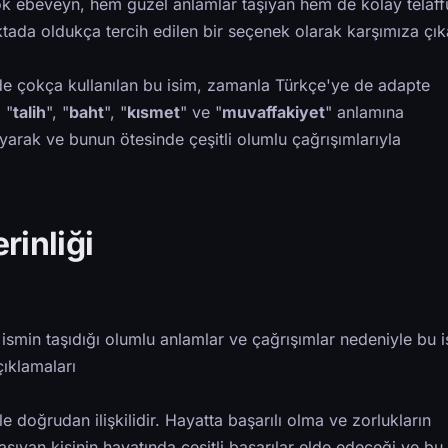
çok ebeveyn, hem güzel anlamlar taşıyan hem de kolay telaff
noktada oldukça tercih edilen bir seçenek olarak karşımıza çık
de çokça kullanılan bu isim, zamanla Türkçe'ye de adapte
, "
talih
", "
baht
", "
kısmet
" ve "
muvaffakiyet
" anlamına
arak ve bunun ötesinde çeşitli olumlu çağrışımlarıyla
rinliği
, ismin taşıdığı olumlu anlamlar ve çağrışımlar nedeniyle bu 
çıklamaları
le doğrudan ilişkilidir. Hayatta başarılı olma ve zorlukların
taşıyan kişinin hayatında çeşitli başarılar elde edeceği ve bu