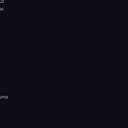
uz
ar.
isme