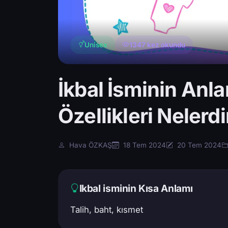
Unisex
1347 kez okundu
İkbal İsminin Anl
Özellikleri Nelerdi
Hava ÖZKAŞ
18 Tem 2024
20 Tem 2024
Ikbal isminin Kısa Anlamı
Talih, baht, kısmet