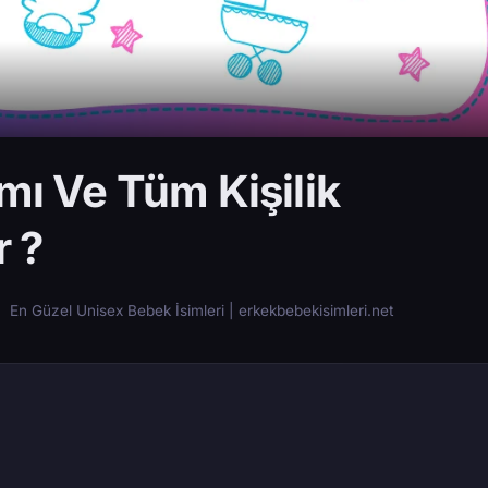
amı Ve Tüm Kişilik
r ?
En Güzel Unisex Bebek İsimleri | erkekbebekisimleri.net