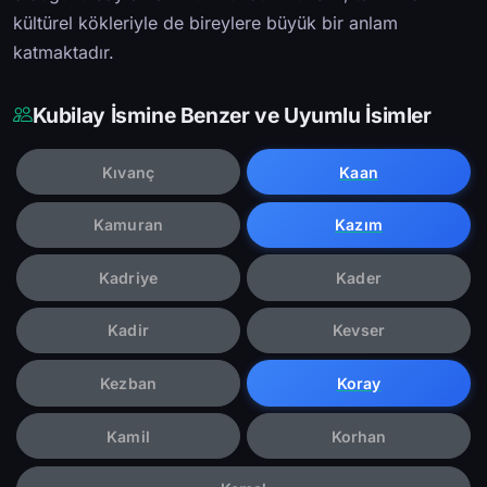
kültürel kökleriyle de bireylere büyük bir anlam
katmaktadır.
Kubilay İsmine Benzer ve Uyumlu İsimler
Kıvanç
Kaan
Kamuran
Kazım
Kadriye
Kader
Kadir
Kevser
Kezban
Koray
Kamil
Korhan