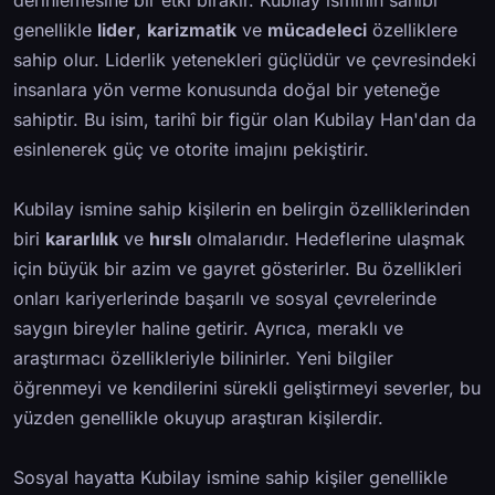
derinlemesine bir etki bırakır. Kubilay isminin sahibi
genellikle
lider
,
karizmatik
ve
mücadeleci
özelliklere
sahip olur. Liderlik yetenekleri güçlüdür ve çevresindeki
insanlara yön verme konusunda doğal bir yeteneğe
sahiptir. Bu isim, tarihî bir figür olan Kubilay Han'dan da
esinlenerek güç ve otorite imajını pekiştirir.
Kubilay ismine sahip kişilerin en belirgin özelliklerinden
biri
kararlılık
ve
hırslı
olmalarıdır. Hedeflerine ulaşmak
için büyük bir azim ve gayret gösterirler. Bu özellikleri
onları kariyerlerinde başarılı ve sosyal çevrelerinde
saygın bireyler haline getirir. Ayrıca, meraklı ve
araştırmacı özellikleriyle bilinirler. Yeni bilgiler
öğrenmeyi ve kendilerini sürekli geliştirmeyi severler, bu
yüzden genellikle okuyup araştıran kişilerdir.
Sosyal hayatta Kubilay ismine sahip kişiler genellikle