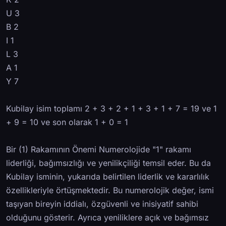
U 3
B 2
I 1
L 3
A 1
Y 7
Kubilay isim toplamı 2 + 3 + 2 + 1 + 3 + 1 + 7 = 19 ve 1
+ 9 = 10 ve son olarak 1 + 0 = 1
Bir (1) Rakamının Önemi Numerolojide "1" rakamı
liderliği, bağımsızlığı ve yenilikçiliği temsil eder. Bu da
Kubilay isminin, yukarıda belirtilen liderlik ve kararlılık
özellikleriyle örtüşmektedir. Bu numerolojik değer, ismi
taşıyan bireyin iddialı, özgüvenli ve inisiyatif sahibi
olduğunu gösterir. Ayrıca yeniliklere açık ve bağımsız