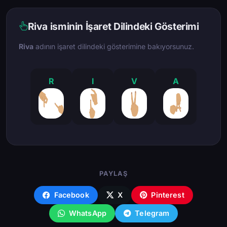
Riva isminin İşaret Dilindeki Gösterimi
Riva
adının işaret dilindeki gösterimine bakıyorsunuz.
R
I
V
A
PAYLAŞ
Facebook
X
Pinterest
WhatsApp
Telegram