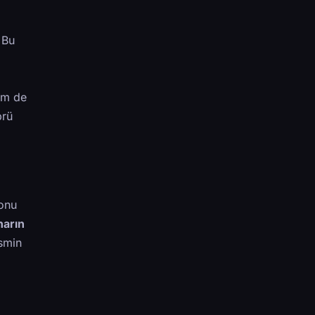
 Bu
hem de
prü
 onu
harın
ismin