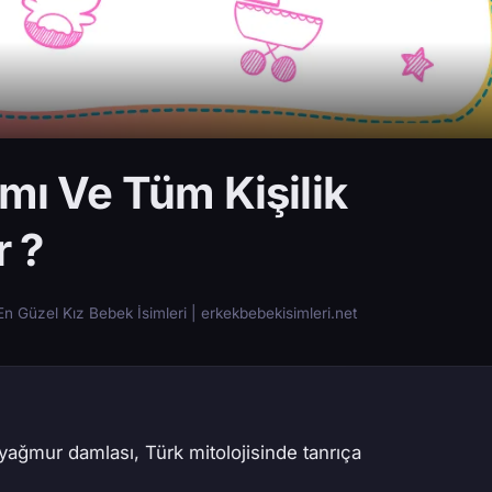
amı Ve Tüm Kişilik
r ?
n Güzel Kız Bebek İsimleri | erkekbebekisimleri.net
ğmur damlası, Türk mitolojisinde tanrıça