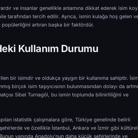
vardır ve insanlar genellikle anlamına dikkat ederek isim koy
ile tarafından tercih edilir. Ayrıca, ismin kulağa hoş gelen v
 popülerliğini artıran başka bir faktördür.
'deki Kullanım Durumu
ilen bir isimdir ve oldukça yaygın bir kullanıma sahiptir. İsi
mış birçok isim taşıyıcısının bulunmasından dolayı da artmış
atçısı Sibel Turnagöl, bu ismin toplumda bilinirliliğini ve
ılan istatistik çalışmalara göre, Türkiye genelinde belirli
ehirlerde ve özellikle İstanbul, Ankara ve İzmir gibi kültürel
 Bunun yanında Anadolu'nun daha küçük şehirlerinde ve