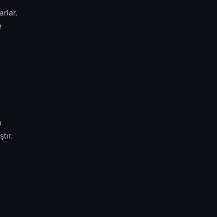
arlar.
e
m
tır.