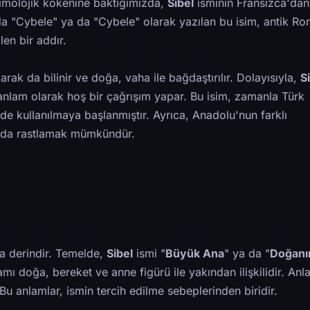
etimolojik kökenine baktığımızda,
Sibel
isminin Fransızca'dan
a "Cybele" ya da "Cybele" olarak yazılan bu isim, antik Rom
len bir addır.
rak da bilinir ve doğa, vaha ile bağdaştırılır. Dolayısıyla,
S
in anlam olarak hoş bir çağrışım yapar. Bu isim, zamanla Türk
nde kullanılmaya başlanmıştır. Ayrıca, Anadolu'nun farklı
na da rastlamak mümkündür.
a derindir. Temelde,
Sibel
ismi "
Büyük Ana
" ya da "
Doğanı
amı doğa, bereket ve anne figürü ile yakından ilişkilidir. An
r. Bu anlamlar, ismin tercih edilme sebeplerinden biridir.