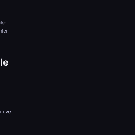
ler
mler
le
am ve