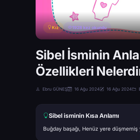
Kız
1928 kez okundu
Sibel İsminin Anl
Özellikleri Nelerdi
Ebru GÜNEŞ
16 Ağu 2024
16 Ağu 2024
E
Sibel isminin Kısa Anlamı
Buğday başağı, Henüz yere düşmemiş ya