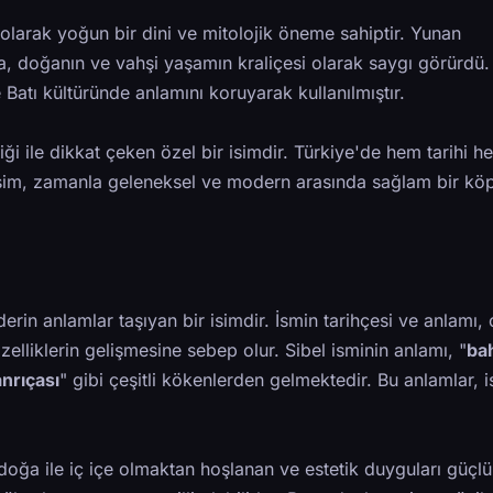
 olarak yoğun bir dini ve mitolojik öneme sahiptir. Yunan
ıça, doğanın ve vahşi yaşamın kraliçesi olarak saygı görürdü.
atı kültüründe anlamını koruyarak kullanılmıştır.
iği ile dikkat çeken özel bir isimdir. Türkiye'de hem tarihi 
bu isim, zamanla geleneksel ve modern arasında sağlam bir kö
derin anlamlar taşıyan bir isimdir. İsmin tarihçesi ve anlamı,
 özelliklerin gelişmesine sebep olur. Sibel isminin anlamı, "
ba
anrıçası
" gibi çeşitli kökenlerden gelmektedir. Bu anlamlar, 
, doğa ile iç içe olmaktan hoşlanan ve estetik duyguları güçlü