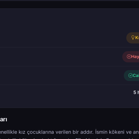
K
Hay
Ca
5 
arı
nellikle kız çocuklarına verilen bir addır. İsmin kökeni ve a