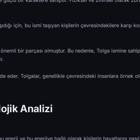
e güçlü bir karaktere sahiptir. Fiziksel ve zihinsel olarak zor
dığı için, bu ismi taşıyan kişilerin çevresindekilere karşı k
 önemli bir parçası olmuştur. Bu nedenle, Tolga ismine sahi
r.
ifade eder. Tolgalar, genellikle çevresindeki insanlara örnek 
ojik Analizi
 enerji ve bu enerjiye bağlı olarak kişilerin hayatlarını nasıl