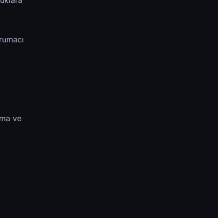
luklara
orumacı
p
olma ve