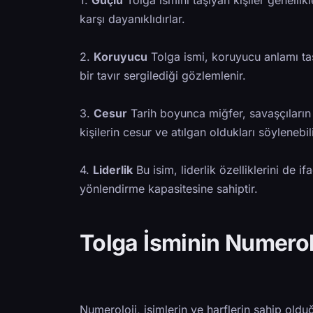
1.
Güçlü
Tolga ismini taşıyan kişiler genellikl
karşı dayanıklıdırlar.
2.
Koruyucu
Tolga ismi, koruyucu anlamı taşı
bir tavır sergilediği gözlemlenir.
3.
Cesur
Tarih boyunca miğfer, savaşçıların
kişilerin cesur ve atılgan oldukları söylenebili
4.
Liderlik
Bu isim, liderlik özelliklerini de 
yönlendirme kapasitesine sahiptir.
Tolga İsminin Numerol
Numeroloji, isimlerin ve harflerin sahip olduğu