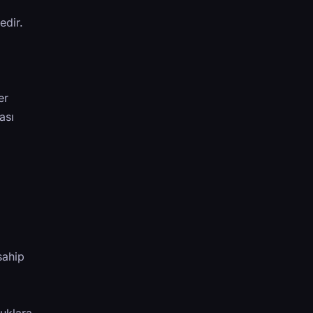
edir.
er
ası
sahip