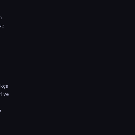
,
a
ve
ıkça
ri ve
e