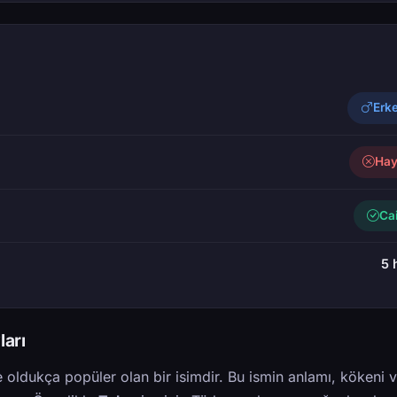
Erk
Hay
Ca
5 
ları
e oldukça popüler olan bir isimdir. Bu ismin anlamı, kökeni 