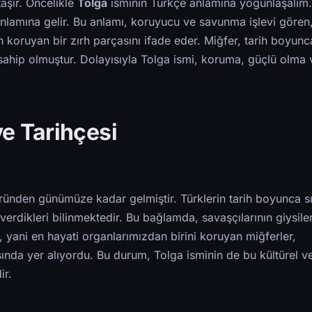
taşır. Öncelikle
Tolga
isminin Türkçe anlamına yoğunlaşalım.
anlamına gelir. Bu anlamı, koruyucu ve savunma işlevi gören
oruyan bir zırh parçasını ifade eder. Miğfer, tarih boyunc
 sahip olmuştur. Dolayısıyla Tolga ismi, koruma, güçlü olma 
ve Tarihçesi
üründen günümüze kadar gelmiştir. Türklerin tarih boyunca s
verdikleri bilinmektedir. Bu bağlamda, savaşçılarının giysile
şı, yani en hayati organlarımızdan birini koruyan miğferler,
ında yer alıyordu. Bu durum, Tolga isminin de bu kültürel v
ir.