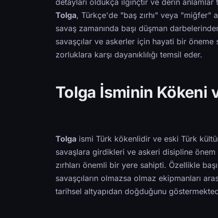
detayları oldukça ilginçtir ve derin anlamlar 
Tolga
, Türkçe'de "baş zırhı" veya "miğfer" 
savaş zamanında başı düşman darbelerinden k
savaşçılar ve askerler için hayati bir öneme
zorluklara karşı dayanıklılığı temsil eder.
Tolga İsminin Kökeni 
Tolga
ismi Türk kökenlidir ve eski Türk kült
savaşlara girdikleri ve askeri disipline önem 
zırhları önemli bir yere sahipti. Özellikle ba
savaşçıların olmazsa olmaz ekipmanları aras
tarihsel altyapıdan doğduğunu göstermekted