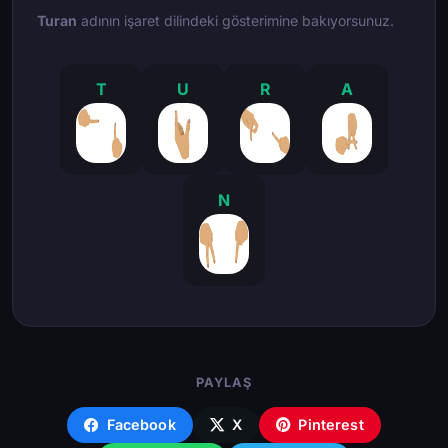
Turan
adının işaret dilindeki gösterimine bakıyorsunuz.
T
U
R
A
N
PAYLAŞ
Facebook
X
Pinterest