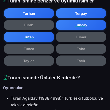
Turan İsmine Benzer ve Uyumlu İsimler
Turhan
Turgay
Turabi
Tuncay
Tufan
Tumer
Tunca
Taha
Taylan
Tarık
Turan isminde Ünlüler Kimlerdir?
Oyuncular
Turan Ağalday (1938-1998): Türk eski futbolcu ve
teknik direktör.