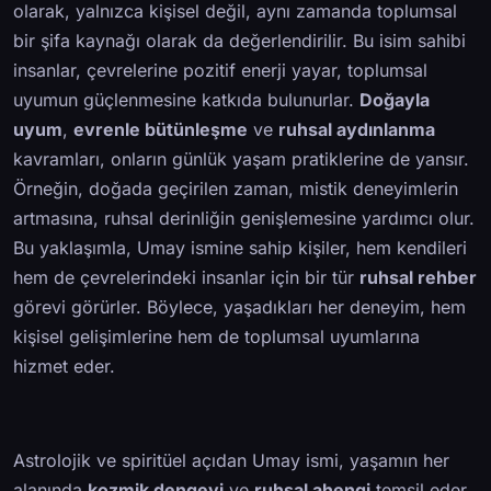
olarak, yalnızca kişisel değil, aynı zamanda toplumsal
bir şifa kaynağı olarak da değerlendirilir. Bu isim sahibi
insanlar, çevrelerine pozitif enerji yayar, toplumsal
uyumun güçlenmesine katkıda bulunurlar.
Doğayla
uyum
,
evrenle bütünleşme
ve
ruhsal aydınlanma
kavramları, onların günlük yaşam pratiklerine de yansır.
Örneğin, doğada geçirilen zaman, mistik deneyimlerin
artmasına, ruhsal derinliğin genişlemesine yardımcı olur.
Bu yaklaşımla, Umay ismine sahip kişiler, hem kendileri
hem de çevrelerindeki insanlar için bir tür
ruhsal rehber
görevi görürler. Böylece, yaşadıkları her deneyim, hem
kişisel gelişimlerine hem de toplumsal uyumlarına
hizmet eder.
Astrolojik ve spiritüel açıdan Umay ismi, yaşamın her
alanında
kozmik dengeyi
ve
ruhsal ahengi
temsil eder.