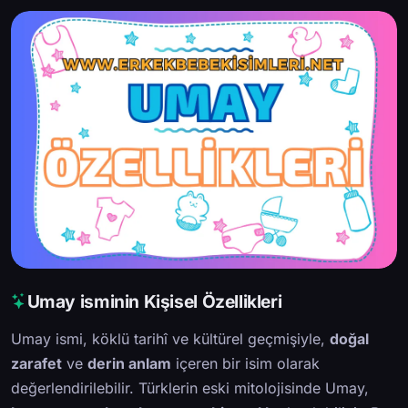
Umay isminin Kişisel Özellikleri
Umay ismi, köklü tarihî ve kültürel geçmişiyle,
doğal
zarafet
ve
derin anlam
içeren bir isim olarak
değerlendirilebilir. Türklerin eski mitolojisinde Umay,