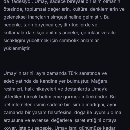
da ifadesiydi. Umay, sadece bireysel bir isim olmanın
ötesinde, toplumsal değerlerin, kültürel denklemlerin ve
geleneksel inançların simgesi haline gelmiştir. Bu
nedenle, tarih boyunca çeşitli ritüellerde ve
kutlamalarda sıkça anılmış anneler, çocuklar ve aile
sıcaklığını yüceltmek için sembolik anlamlar
yüklenmiştir.
Umay’ın tarihi, aynı zamanda Türk sanatında ve
edebiyatında da kendine yer bulmuştur. Mağara
resimleri, halk hikayeleri ve destanlarda Umay’a
atfedilen birçok betimleme görmek mümkündür. Bu
betimlemeler, ismin sadece bir isim olmadığını, aynı
zamanda bir yaşam felsefesine, doğa ile uyumlu olma
arzusuna ve evrensel değerlere işaret ettiğini ortaya
koyar. İşte bu sebeple, Umay ismi günümüze kadar