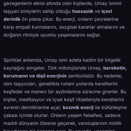
gezegenlerin etkisi altında olan kişilerde, Umay ismini
taşıyan bireylerin sahip olduğu
hassaslık
ve
içsel
derinlik
ön plana çıkar. Bu enerji, onların çevrelerine
karşı empati kurmalarını, sezgisel kararlar almalarını ve
doğanın ritmiyle uyumlu yaşamalarını sağlar.
Spiritüel anlamda, Umay ismi adeta kadim bir bilgelik
kaynağını simgeler. Türk mitolojisinde Umay,
bereketin,
korumanın ve dişil enerjinin
sembolüdür. Bu nedenle,
isim taşıyıcıları, genellikle ruhani yollarda kendilerini
keşfeder ve manevi bir aydınlanma sürecine girerler. Bu
kişiler, meditasyon ve içsel keşif ritüelleriyle kendilerini
evrenin derinliklerine açar,
kozmik enerji
ile bütünleşme
çabası içinde olurlar. Onların yaşam felsefesi, sadece
maddi dünyanın ötesine geçerek, varoluşlarının mistik
boyutlarına bir pencere açar. Bu sayede, yaşamları