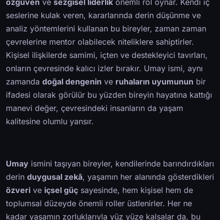
özgüven
ve
sezgisel liderlik
önemli rol oynar. Kendi iç
seslerine kulak veren, kararlarında derin düşünme ve
analiz yöntemlerini kullanan bu bireyler, zaman zaman
çevrelerine mentor olabilecek niteliklere sahiptirler.
Kişisel ilişkilerde samimi, içten ve destekleyici tavırları,
onların çevresinde kalıcı izler bırakır. Umay ismi, aynı
zamanda
doğal dengenin
ve
ruhaların uyumunun
bir
ifadesi olarak görülür bu yüzden bireyin hayatına kattığı
manevi değer, çevresindeki insanların da yaşam
kalitesine olumlu yansır.
Umay
ismini taşıyan bireyler, kendilerinde barındırdıkları
derin
duygusal zekâ
, yaşamın her alanında gösterdikleri
özveri
ve
içsel güç
sayesinde, hem kişisel hem de
toplumsal düzeyde önemli roller üstlenirler. Her ne
kadar yaşamın zorluklarıyla yüz yüze kalsalar da, bu