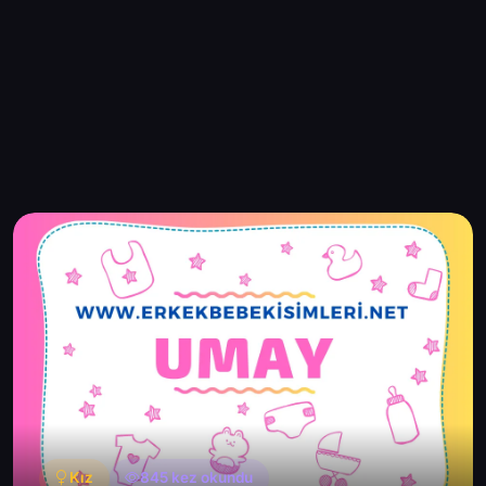
Kız
845 kez okundu