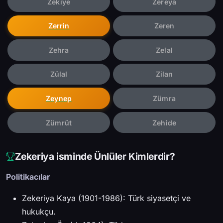
Zekiye
Zereya
Zerrin
Zeren
Zehra
Zelal
Zülal
Zilan
Zeynep
Zümra
Zümrüt
Zehide
Zekeriya isminde Ünlüler Kimlerdir?
Politikacılar
Zekeriya Kaya (1901-1986): Türk siyasetçi ve
hukukçu.