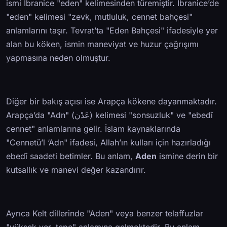
ismi İbranice "eden" kelimesinden türemiştir. İbranice’de
"eden" kelimesi "zevk, mutluluk, cennet bahçesi"
anlamlarını taşır. Tevrat’ta "Eden Bahçesi" ifadesiyle yer
alan bu köken, ismin maneviyat ve huzur çağrışımı
yapmasına neden olmuştur.
Diğer bir bakış açısı ise Arapça kökene dayanmaktadır.
Arapça’da "Adn" (عَدْن) kelimesi "sonsuzluk" ve "ebedî
cennet" anlamlarına gelir. İslam kaynaklarında
"Cennetü’l ‘Adn" ifadesi, Allah’ın kulları için hazırladığı
ebedî saadeti betimler. Bu anlam,
Aden
ismine derin bir
kutsallık ve manevi değer kazandırır.
Ayrıca Kelt dillerinde "Aden" veya benzer telaffuzlar