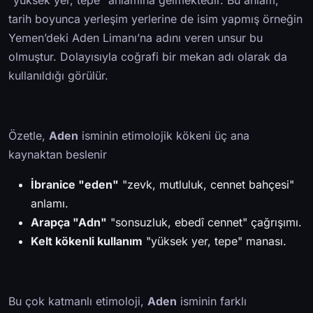
"yüksek yer, tepe" anlamına gelmektedir. Bu anlam,
tarih boyunca yerleşim yerlerine de isim yapmış örneğin
Yemen’deki Aden Limanı’na adını veren unsur bu
olmuştur. Dolayısıyla coğrafi bir mekan adı olarak da
kullanıldığı görülür.
Özetle,
Aden
isminin etimolojik kökeni üç ana
kaynaktan beslenir
İbranice "eden"
"zevk, mutluluk, cennet bahçesi"
anlamı.
Arapça "Adn"
"sonsuzluk, ebedî cennet" çağrışımı.
Kelt kökenli kullanım
"yüksek yer, tepe" manası.
Bu çok katmanlı etimoloji,
Aden
isminin farklı