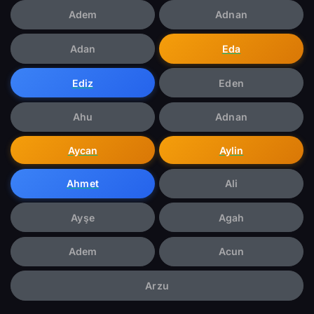
Adem
Adnan
Adan
Eda
Ediz
Eden
Ahu
Adnan
Aycan
Aylin
Ahmet
Ali
Ayşe
Agah
Adem
Acun
Arzu