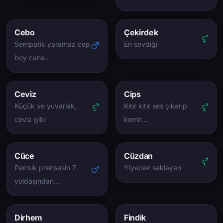
Cebo
Çekirdek
Sempatik yaramaz cep
En sevdiği
boy cana…
Ceviz
Cips
Küçük ve yuvarlak,
Kıtır kıtır ses çıkarıp
ceviz gibi
kemir…
Cüce
Cüzdan
Pamuk prensesin 7
Yiyecek saklayan
yoldaşından…
Dirhem
Findik