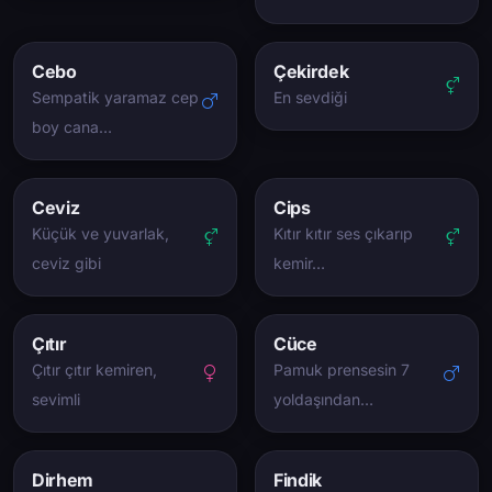
Cebo
Çekirdek
Sempatik yaramaz cep
En sevdiği
boy cana…
Ceviz
Cips
Küçük ve yuvarlak,
Kıtır kıtır ses çıkarıp
ceviz gibi
kemir…
Çıtır
Cüce
Çıtır çıtır kemiren,
Pamuk prensesin 7
sevimli
yoldaşından…
Dirhem
Findik