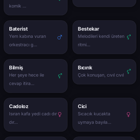
komik …
Baterist
Bestekar
Yem kabına vuran
Melodileri kendi üreten
orkestracı g…
ritmi…
Bilmiş
Bıcırık
Her şeye hece ile
Çok konuşan, cıvıl cıvıl
cevap itira…
Cadoloz
Cici
Isıran kafa yedi cadı dır
Sıcacık kucakta
dır…
uymaya bayıla…