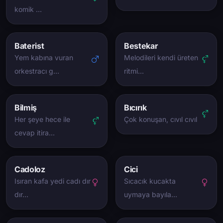
komik …
Baterist
Bestekar
Yem kabına vuran
Melodileri kendi üreten
orkestracı g…
ritmi…
Bilmiş
Bıcırık
Her şeye hece ile
Çok konuşan, cıvıl cıvıl
cevap itira…
Cadoloz
Cici
Isıran kafa yedi cadı dır
Sıcacık kucakta
dır…
uymaya bayıla…