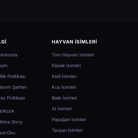
LGI
HAYVAN İSIMLERI
kkımızda
Tüm Hayvan İsimleri
tişim
Köpek İsimleri
lilik Politikası
Kedi İsimleri
lanım Şartları
Kuş İsimleri
ez Politikası
Balık İsimleri
At İsimleri
ERILER
Papağan İsimleri
time Story
Tavşan İsimleri
sal Oku