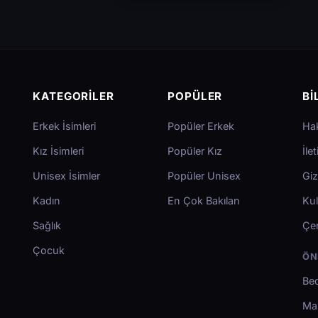
KATEGORILER
POPÜLER
BI
Erkek İsimleri
Popüler Erkek
Ha
Kız İsimleri
Popüler Kız
İle
Unisex İsimler
Popüler Unisex
Giz
Kadın
En Çok Bakılan
Kul
Sağlık
Çer
Çocuk
ÖN
Bed
Ma