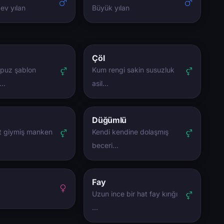
dev yılan
Büyük yılan
Çöl
puz şablon
Kum rengi sakin susuzluk
a…
asil…
Düğümlü
t giymiş manken
Kendi kendine dolaşmış
beceri…
Fay
Uzun ince bir hat fay kırığı
…