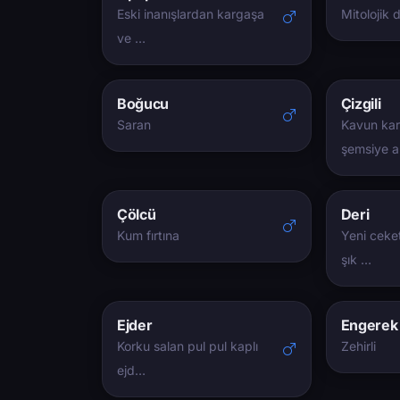
Eski inanışlardan kargaşa
Mitolojik 
ve …
Boğucu
Çizgili
Saran
Kavun kar
şemsiye 
Çölcü
Deri
Kum fırtına
Yeni ceke
şık …
Ejder
Engerek
Korku salan pul pul kaplı
Zehirli
ejd…