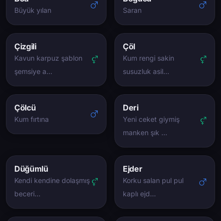
Büyük yılan
Saran
Çizgili
Çöl
Kavun karpuz şablon
Kum rengi sakin
şemsiye a…
susuzluk asil…
Çölcü
Deri
Kum fırtına
Yeni ceket giymiş
manken şık …
Düğümlü
Ejder
Kendi kendine dolaşmış
Korku salan pul pul
beceri…
kaplı ejd…