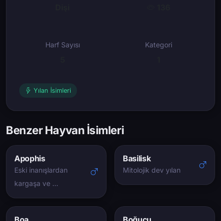
Dişi
136
Harf Sayısı
Kategori
5
1
Yılan İsimleri
Benzer Hayvan İsimleri
Apophis
Basilisk
Eski inanışlardan
Mitolojik dev yılan
kargaşa ve …
Boa
Boğucu