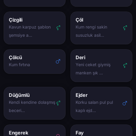
Çizgili
Çöl
Kavun karpuz şablon
Kum rengi sakin
şemsiye a…
susuzluk asil…
Çölcü
Deri
Kum fırtına
Yeni ceket giymiş
manken şık …
Düğümlü
Ejder
Kendi kendine dolaşmış
Korku salan pul pul
beceri…
kaplı ejd…
Engerek
Fay