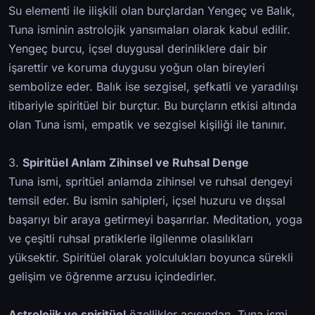
Su elementi ile ilişkili olan burçlardan Yengeç ve Balık,
Tuna isminin astrolojik yansımaları olarak kabul edilir.
Yengeç burcu, içsel duygusal derinliklere dair bir
işarettir ve koruma duygusu yoğun olan bireyleri
sembolize eder. Balık ise sezgisel, şefkatli ve yaradılışı
itibariyle spiritüel bir burçtur. Bu burçların etkisi altında
olan Tuna ismi, empatik ve sezgisel kişiliği ile tanınır.
3.
Spiritüel Anlam Zihinsel ve Ruhsal Denge
Tuna ismi, spritüel anlamda zihinsel ve ruhsal dengeyi
temsil eder. Bu ismin sahipleri, içsel huzuru ve dışsal
başarıyı bir araya getirmeyi başarırlar. Meditation, yoga
ve çeşitli ruhsal pratiklerle ilgilenme olasılıkları
yüksektir. Spiritüel olarak yolculukları boyunca sürekli
gelişim ve öğrenme arzusu içindedirler.
Astrolojik ve spiritüel
özellikler açısından, Tuna ismi