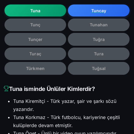
Tuna
Tuncay
Tunç
Tunahan
Tunçer
Tuğra
Turaç
Tura
Türkmen
Tuğsal
Tuna isminde Ünlüler Kimlerdir?
Tuna Kiremitçi - Türk yazar, şair ve şarkı sözü
yazarıdır.
Tuna Korkmaz - Türk futbolcu, kariyerine çeşitli
kulüplerde devam etmiştir.
Tuna Öget - Ünlü bir video oyun yazılımcısıdır.