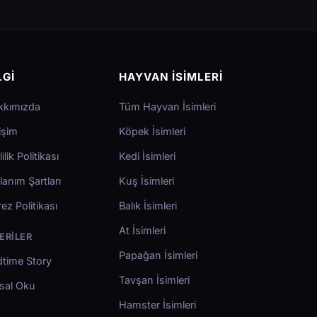
LGI
HAYVAN İSIMLERI
kkımızda
Tüm Hayvan İsimleri
tişim
Köpek İsimleri
lilik Politikası
Kedi İsimleri
lanım Şartları
Kuş İsimleri
ez Politikası
Balık İsimleri
At İsimleri
ERILER
Papağan İsimleri
time Story
Tavşan İsimleri
sal Oku
Hamster İsimleri