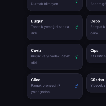
Durmak bilmeyen
Badem göz
Bulgur
Cebo
Tanecik yemeğini sabırla
Sempatik
didi…
cana…
Ceviz
Cips
Küçük ve yuvarlak, ceviz
Kıtır kıtır
gibi
Cüce
Cüzdan
Pamuk prensesin 7
Yiyecek s
yoldaşından…