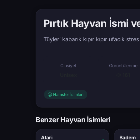
Pırtık Hayvan İsmi v
Tüyleri kabarık kıpır kıpır ufacık stre
Cinsiyet
Görüntülenme
Unisex
161
Hamster İsimleri
Benzer Hayvan İsimleri
Atari
Badem