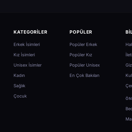
KATEGORILER
POPÜLER
BI
Erkek İsimleri
Popüler Erkek
Ha
Kız İsimleri
Popüler Kız
İle
Unisex İsimler
Popüler Unisex
Giz
Kadın
En Çok Bakılan
Kul
Sağlık
Çer
Çocuk
ÖN
Bed
Ma