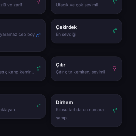
lü ve zarif
Ufacık ve çok sevimli
Çekirdek
 yaramaz cep boy
En sevdiği
Çıtır
 ses çıkarıp kemir…
Çıtır çıtır kemiren, sevimli
Dirhem
aklayan
Kilosu tartıda on numara
şamp…