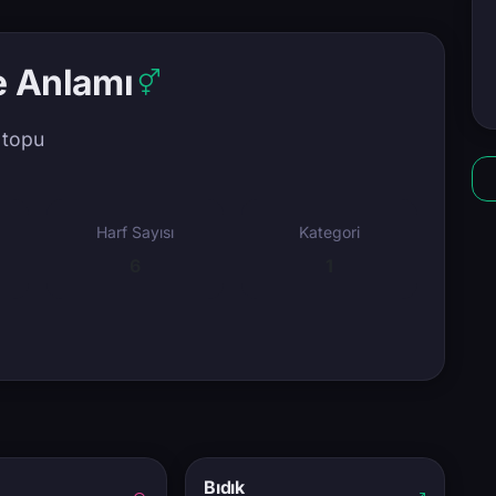
e Anlamı
s topu
Harf Sayısı
Kategori
6
1
Bıdık